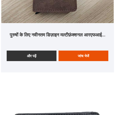
पुरुषों के लिए नवीनतम डिज़ाइन मल्टीफ़ंक्शनल आरएफआईडी
ब्लॉकिंग कार्ड धारक
और पढ़ें
जांच भेजें