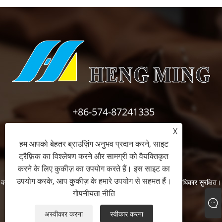
+86-574-87241335
X
inquiry@hengmingnb.com
हम आपको बेहतर ब्राउज़िंग अनुभव प्रदान करने, साइट
ट्रैफ़िक का विश्लेषण करने और सामग्री को वैयक्तिकृत
करने के लिए कुकीज़ का उपयोग करते हैं। इस साइट का
उपयोग करके, आप कुकीज़ के हमारे उपयोग से सहमत हैं।
कॉपीराइट © 2024 निंगबो हेंगमिंग इंडस्ट्रीयल एंड ट्रेडिंग कं, लिमिटेड सर्वाधिकार सुरक्षित।
गोपनीयता नीति
Links
Sitemap
RSS
XML
गोपनीयता नीति
अस्वीकार करना
स्वीकार करना