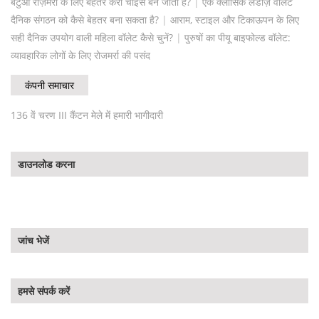
बटुआ रोज़मर्रा के लिए बेहतर कैरी चॉइस बन जाता है?
|
एक क्लासिक लेडीज़ वॉलेट
दैनिक संगठन को कैसे बेहतर बना सकता है?
|
आराम, स्टाइल और टिकाऊपन के लिए
सही दैनिक उपयोग वाली महिला वॉलेट कैसे चुनें?
|
पुरुषों का पीयू बाइफोल्ड वॉलेट:
व्यावहारिक लोगों के लिए रोजमर्रा की पसंद
कंपनी समाचार
136 वें चरण III कैंटन मेले में हमारी भागीदारी
डाउनलोड करना
जांच भेजें
हमसे संपर्क करें