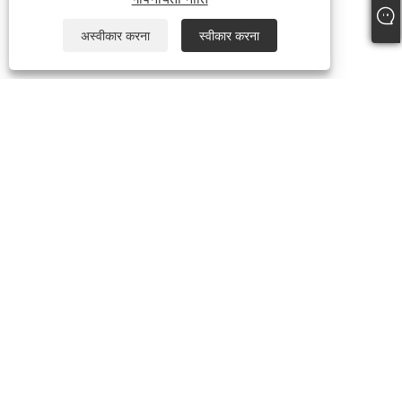
अस्वीकार करना
स्वीकार करना
+86-574-87241335
inquiry@hengmingnb.com
कॉपीराइट © 2024 निंगबो हेंगमिंग इंडस्ट्रीयल एंड ट्रेडिंग कं, लिमिटेड सर्वाधिकार सुरक्षित।