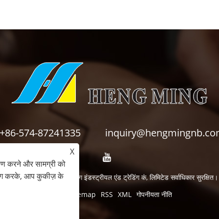
+86-574-87241335
inquiry@hengmingnb.c
X
ेषण करने और सामग्री को
ोग करके, आप कुकीज़ के
कॉपीराइट © 2024 निंगबो हेंगमिंग इंडस्ट्रीयल एंड ट्रेडिंग कं, लिमिटेड सर्वाधिकार सुरक्षित।
Links
Sitemap
RSS
XML
गोपनीयता नीति