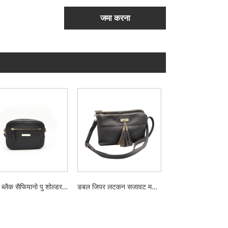
जमा करना
लेडीज़ ब्लैक सैफियानो पु शोल्डर बैग
डबल जिपर लटकन सजावट महिलाओं के कंधे बैग