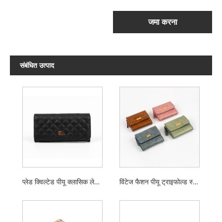
जमा करना
संबंधित उत्पाद
प्लेड क्विल्टेड पीयू क्लासिक लेडीज़ वॉलेट
विंटेज फैशन पीयू ट्राइफोल्ड स्मॉल लेडीज़ वॉलेट