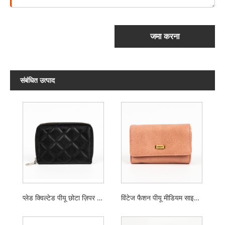
जमा करना
संबंधित उत्पाद
प्लेड क्विल्टेड पीयू छोटा ज़िपर वॉलेट
विंटेज फैशन पीयू मीडियम साइज ट्राइफोल्ड लेडीज वॉलेट