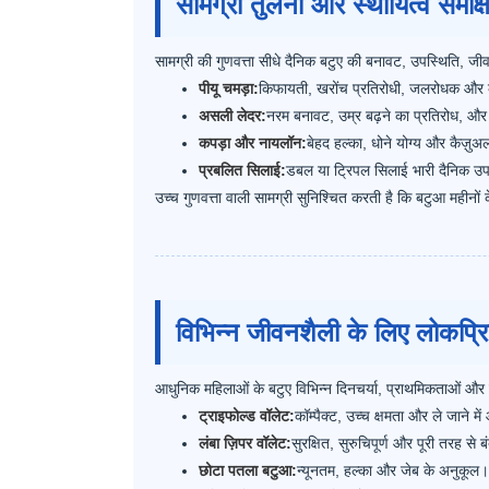
सामग्री तुलना और स्थायित्व समीक्ष
सामग्री की गुणवत्ता सीधे दैनिक बटुए की बनावट, उपस्थिति,
पीयू चमड़ा:
किफायती, खरोंच प्रतिरोधी, जलरोधक और क
असली लेदर:
नरम बनावट, उम्र बढ़ने का प्रतिरोध, औ
कपड़ा और नायलॉन:
बेहद हल्का, धोने योग्य और कैज़ु
प्रबलित सिलाई:
डबल या ट्रिपल सिलाई भारी दैनिक उप
उच्च गुणवत्ता वाली सामग्री सुनिश्चित करती है कि बटुआ महीनो
विभिन्न जीवनशैली के लिए लोकप्रि
आधुनिक महिलाओं के बटुए विभिन्न दिनचर्या, प्राथमिकताओं और 
ट्राइफोल्ड वॉलेट:
कॉम्पैक्ट, उच्च क्षमता और ले जाने म
लंबा ज़िपर वॉलेट:
सुरक्षित, सुरुचिपूर्ण और पूरी तरह से 
छोटा पतला बटुआ:
न्यूनतम, हल्का और जेब के अनुकूल। त