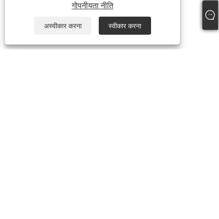
गोपनीयता नीति
अस्वीकार करना
स्वीकार करना
+86-574-87241335
inquiry@hengmingnb.com